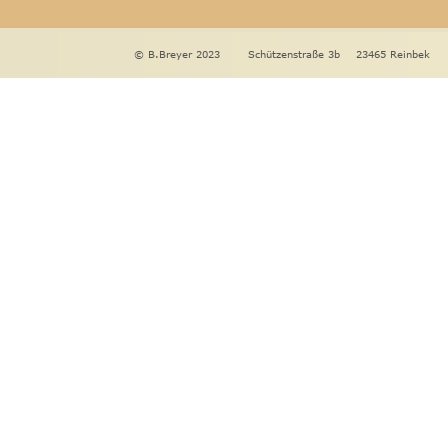
© B.Breyer 2023       Schützenstraße 3b    23465 Reinbek     T